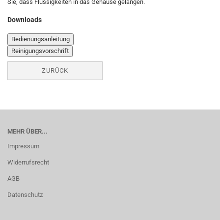
Sie, dass Flüssigkeiten in das Gehäuse gelangen.
Downloads
Bedienungsanleitung
Reinigungsvorschrift
ZURÜCK
MEHR ÜBER...
Impressum
Widerrufsrecht
AGB
Datenschutz