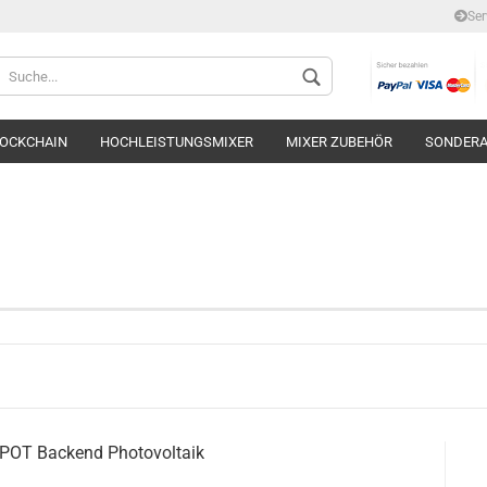
Ser
Lieferland
OCKCHAIN
HOCHLEISTUNGSMIXER
MIXER ZUBEHÖR
SONDER
Konto 
Passwo
HIPOT Backend Photovoltaik