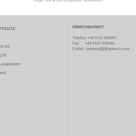
Zeige
1
bis
8
(von insgesamt
10
Artikeln)
ERREICHBARKEIT
:
FTSSITZ
:
Telefon: +49 9101 905091
Fax: +49 9101 905093
CO AG
E-Mail: harrexco[@]harrexco.com
g 29
Langenzenn
and