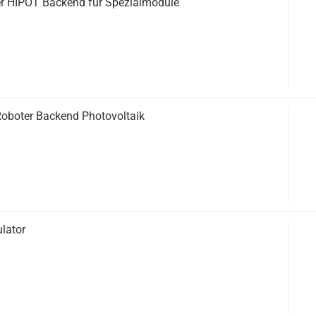
r HIPOT Backend für Spezialmodule
oboter Backend Photovoltaik
lator