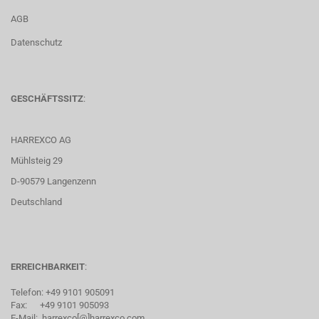
AGB
Datenschutz
GESCHÄFTSSITZ
:
HARREXCO AG
Mühlsteig 29
D-90579 Langenzenn
Deutschland
ERREICHBARKEIT
:
Telefon: +49 9101 905091
Fax: +49 9101 905093
E-Mail: harrexco[@]harrexco.com